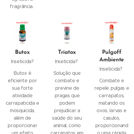
fragrância.
Butox
Triatox
Pulgoff
Ambiente
Inseticida?
Inseticida?
Inseticida?
Butox é
Solução que
eficiente por
combate e
Combate e
sua forte
previne de
repele pulgas e
atividade
pragas que
carrapatos,
carrapaticida e
podem
matando os
mosquicida,
prejudicar a
ovos, larvas e
além de
saúde do seu
casulos,
proporcionar
animal, como
proporcionand
um efeito
carrapatos em
o uma rápida