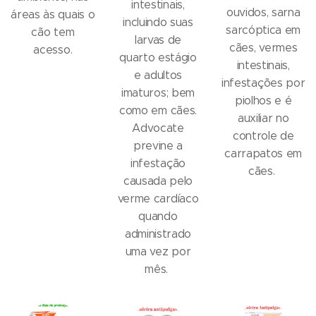
intestinais,
ouvidos, sarna
áreas às quais o
incluindo suas
sarcóptica em
cão tem
larvas de
cães, vermes
acesso.
quarto estágio
intestinais,
e adultos
infestações por
imaturos; bem
piolhos e é
como em cães.
auxiliar no
Advocate
controle de
previne a
carrapatos em
infestação
cães.
causada pelo
verme cardíaco
quando
administrado
uma vez por
mês.