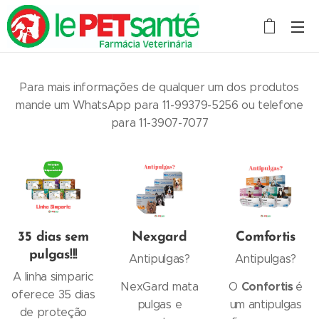
Para mais informações de qualquer um dos produtos
mande um WhatsApp para 11-99379-5256 ou telefone
para 11-3907-7077
35 dias sem
Nexgard
Comfortis
pulgas!!!
Antipulgas?
Antipulgas?
A linha simparic
Confortis
NexGard mata
O
é
oferece 35 dias
pulgas e
um antipulgas
de proteção