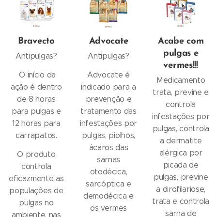
Bravecto
Advocate
Acabe com
pulgas e
Antipulgas?
Antipulgas?
vermes!!!
O início da
Advocate é
Medicamento
ação é dentro
indicado para a
trata, previne e
de 8 horas
prevenção e
controla
para pulgas e
tratamento das
infestações por
12 horas para
infestações por
pulgas, controla
carrapatos.
pulgas, piolhos,
a dermatite
ácaros das
alérgica por
O produto
sarnas
picada de
controla
otodécica,
pulgas, previne
eficazmente as
sarcóptica e
a dirofilariose,
populações de
demodécica e
trata e controla
pulgas no
os vermes
sarna de
ambiente, nas