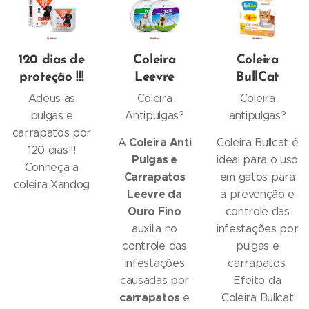
120 dias de
Coleira
Coleira
proteção !!!
Leevre
BullCat
Adeus as
Coleira
Coleira
pulgas e
Antipulgas?
antipulgas?
carrapatos por
Coleira Anti
A
Coleira Bullcat é
120 dias!!!
Pulgas e
ideal para o uso
Conheça a
Carrapatos
em gatos para
coleira Xandog
Leevre da
a prevenção e
Ouro Fino
controle das
auxilia no
infestações por
controle das
pulgas e
infestações
carrapatos.
causadas por
Efeito da
carrapatos
e
Coleira Bullcat