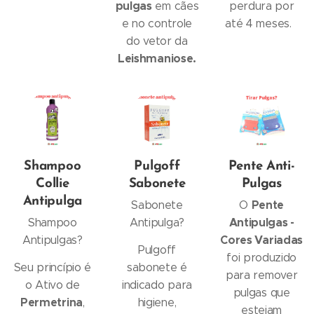
pulgas
em cães
perdura por
e no controle
até 4 meses.
do vetor da
Leishmaniose.
Shampoo
Pulgoff
Pente Anti-
Collie
Sabonete
Pulgas
Antipulga
Pente
Sabonete
O
Antipulgas -
Shampoo
Antipulga?
Cores Variadas
Antipulgas?
Pulgoff
foi produzido
Seu princípio é
sabonete é
para remover
o Ativo de
indicado para
pulgas que
Permetrina
,
higiene,
estejam