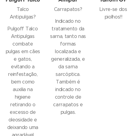
Pulgoff Talco
Amipur
TalfonTOP
Talco
Carrapatos?
Livre-se dos
Antipulgas?
piolhos!!
Indicado no
Pulgoff Talco
tratamento da
Antipulgas
sarna, tanto nas
combate
formas
pulgas em cães
localizada e
e gatos,
generalizada, e
evitando a
da sarna
reinfestação,
sarcóptica.
bem como
Também é
auxilia na
indicado no
higiene
controle de
retirando o
carrapatos e
excesso de
pulgas.
oleosidade e
deixando uma
agradável