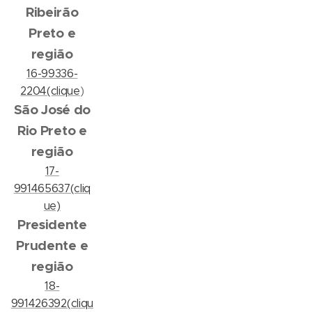
Ribeirão
Preto e
região
16-99336-
2204(clique
)
São José do
Rio Preto e
região
17-
991465637(cliq
ue)
Presidente
Prudente e
região
18-
991426392(cliqu