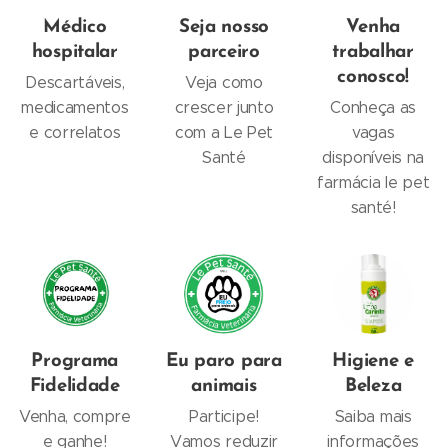
Médico
Seja nosso
Venha
hospitalar
parceiro
trabalhar
conosco!
Descartáveis,
Veja como
medicamentos
crescer junto
Conheça as
e correlatos
com a Le Pet
vagas
Santé
disponíveis na
farmácia le pet
santé!
Programa
Eu paro para
Higiene e
Fidelidade
animais
Beleza
Venha, compre
Participe!
Saiba mais
e ganhe!
Vamos reduzir
informações