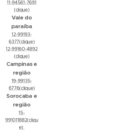
11-94561-7691
(clique)
Vale do
paraíba
12-99193-
6377(clique)
12-99160-4892
(clique)
Campinas e
região
19-99135-
6776(clique)
Sorocaba e
região
15-
991011882(cliqu
e)