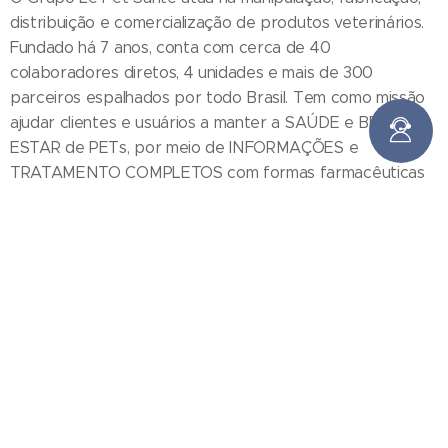
distribuição e comercialização de produtos veterinários.
Fundado há 7 anos, conta com cerca de 40
colaboradores diretos, 4 unidades e mais de 300
parceiros espalhados por todo Brasil. Tem como missão
ajudar clientes e usuários a manter a SAÚDE e BEM
ESTAR de PETs, por meio de INFORMAÇÕES e
TRATAMENTO COMPLETOS com formas farmacêuticas
eficazes, seguras e de qualidade, a preço justo, com
rentabilidade adequada aos acionistas. Os diferenciais do
grupo são o alto conhecimento de seus produtos e
serviços, a conveniência para nossos clientes e usuários e
a eficiência operacional, o que gera alta confiança em
toda a cadeia. Conheça a Le Pet Santé!
VEJA O QUE NOSSOS CLIENTES E
USUÁRIOS FALAM DE NÓS