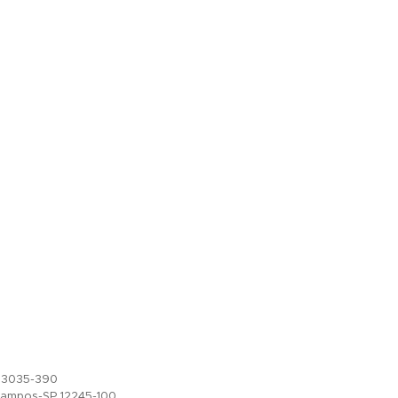
, 13035-390
Campos-SP 12245-100