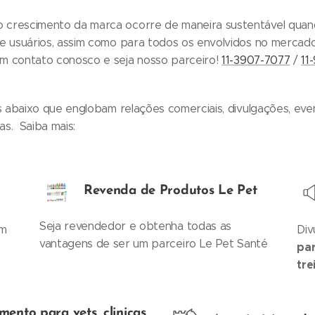
 crescimento da marca ocorre de maneira sustentável quan
 e usuários, assim como para todos os envolvidos no mercad
em contato conosco e seja nosso parceiro!
11-3907-7077
/
11
as abaixo que englobam relações comerciais, divulgações, eve
as. Saiba mais:
Revenda de Produtos Le Pet
Seja revendedor e obtenha todas as
om
Div
vantagens de ser um parceiro Le Pet Santé
par
tre
mento para vets, clinicas