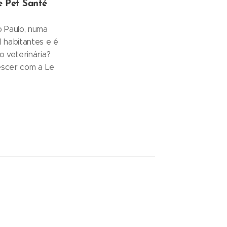
e Pet Santé
 Paulo, numa
 habitantes e é
 veterinária?
escer com a Le