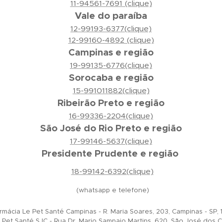
11-94561-7691 (clique)
Vale do paraíba
12-99193-6377(clique)
12-99160-4892 (clique)
Campinas e região
19-99135-6776(clique)
Sorocaba e região
15-991011882(clique)
Ribeirão Preto e região
16-99336-2204(clique)
São José do Rio Preto e região
17-99146-5637(clique)
Presidente Prudente e região
18-99142-6392(clique)
(whatsapp e telefone)
mácia Le Pet Santé Campinas - R. Maria Soares, 203, Campinas - SP
Pet Santé SJC - Rua Dr. Mario Sampaio Martins, 620, São José dos 