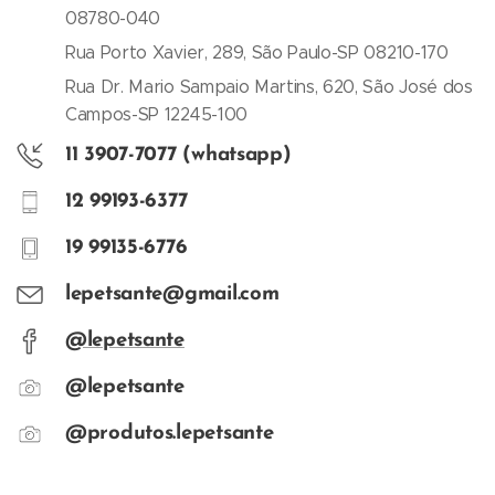
de ou
CLICAND
08780-040
prescriç
produto?
O AQUI
ão e
Rua Porto Xavier, 289, São Paulo-SP 08210-170
Entre em
acompan
contato
Rua Dr. Mario Sampaio Martins, 620, São José dos
hamento
pelo
Campos-SP 12245-100
de um
whatspp
11 3907-7077 (whatsapp)
profissio
ou
nal
telefone.
12 99193-6377
habilitad
Advertê
o Em
19 99135-6776
ncias:
caso de
Nunca
lepetsante@gmail.com
reações
compre
adversas
medicam
@lepetsante
ao
ento sem
produto,
@lepetsante
orientaç
recomen
ão,
@produtos.lepetsante
da- se
prescriç
desconti
ão e
nuar o