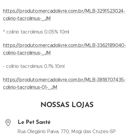
da- se
quantida
veterinári
desconti
https://produto.mercadolivre.com.br/MLB-3291523024-
de ou
o em
nuar o
colirio-tacrolimus-_JM
produto?
farmácia
uso e
Entre em
de
* colírio tacrolimus 0,05% 10ml
consultar
contato
manipula
o Médico
pelo
ção
https://produto.mercadolivre.com.br/MLB-3362189040-
Veteriná
whatspp
veterinári
colirio-tacrolimus-_JM
rio
(clique)
a Serviço
Dúvidas:
ou
- colírio tacrolimus 0,1% 10ml
de
Fale com
telefone.
manipula
um
https://produto.mercadolivre.com.br/MLB-3818707435-
Advertê
ção
farmacê
colirio-tacrolimus-01-_JM
ncias:
veterinári
utico de
Nunca
a Precisa
nossa
compre
de outra
NOSSAS LOJAS
loja ou
medicam
concentr
acesse
ento sem
ação,
nosso
Le Pet Santé
orientaç
quantida
BLOG
Rua Olegário Paiva, 770, Mogi das Cruzes-SP
ão,