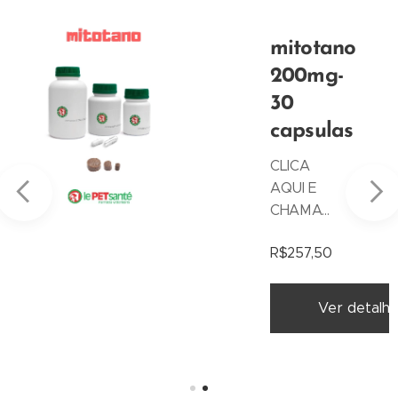
mitotano
200mg-
30
capsulas
CLICA
AQUI E
CHAMA
NO
R$
257,50
WHATS
PARA
lhe
SABER
Ver detalh
MAIS!
Produto
manipula
do