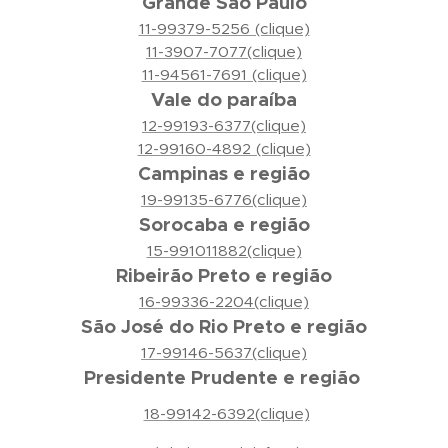
Grande São Paulo
11-99379-5256 (clique)
11-3907-7077(clique)
11-94561-7691 (clique)
Vale do paraíba
12-99193-6377(clique)
12-99160-4892 (clique)
Campinas e região
19-99135-6776(clique)
Sorocaba e região
15-991011882(clique)
Ribeirão Preto e região
16-99336-2204(clique)
São José do Rio Preto e região
17-99146-5637(clique)
Presidente Prudente e região
18-99142-6392(clique)