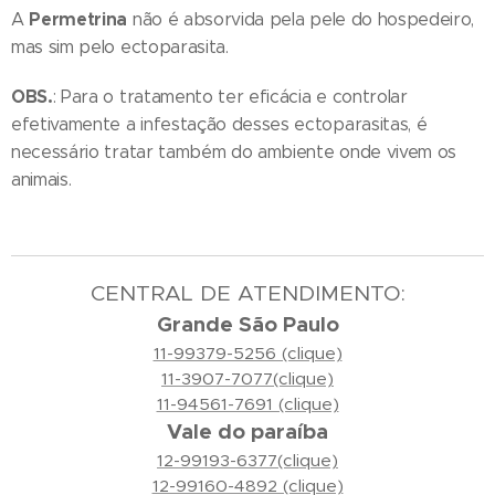
Permetrina
A
não é absorvida pela pele do hospedeiro,
mas sim pelo ectoparasita.
OBS.
: Para o tratamento ter eficácia e controlar
efetivamente a infestação desses ectoparasitas, é
necessário tratar também do ambiente onde vivem os
animais.
CENTRAL DE ATENDIMENTO:
Grande São Paulo
11-99379-5256 (clique)
11-3907-7077(clique)
11-94561-7691 (clique)
Vale do paraíba
12-99193-6377(clique)
12-99160-4892 (clique)