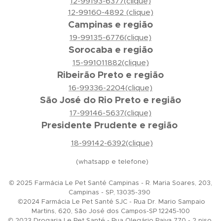
12-99193-6377(clique)
12-99160-4892 (clique)
Campinas e região
19-99135-6776(clique)
Sorocaba e região
15-991011882(clique)
Ribeirão Preto e região
16-99336-2204(clique)
São José do Rio Preto e região
17-99146-5637(clique)
Presidente Prudente e região
18-99142-6392(clique)
(whatsapp e telefone)
© 2025 Farmácia Le Pet Santé Campinas - R. Maria Soares, 203,
Campinas - SP, 13035-390
©2024 Farmácia Le Pet Santé SJC - Rua Dr. Mario Sampaio
Martins, 620, São José dos Campos-SP 12245-100
© 2023 Drogaria Le Pet Santé - Rua Olegário Paiva 770 - 2 piso,