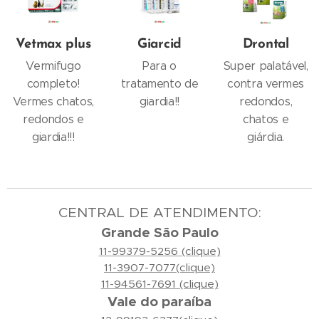
Vetmax plus
Giarcid
Drontal
Vermifugo
Para o
Super palatável,
completo!
tratamento de
contra vermes
Vermes chatos,
giardia!!
redondos,
redondos e
chatos e
giardia!!!
giárdia.
CENTRAL DE ATENDIMENTO:
Grande São Paulo
11-99379-5256 (clique)
11-3907-7077(clique)
11-94561-7691 (clique)
Vale do paraíba