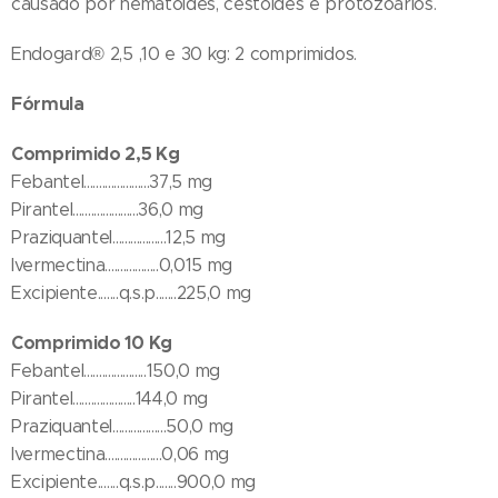
causado por nematóides, cestóides e protozoários.
Endogard® 2,5 ,10 e 30 kg: 2 comprimidos.
Fórmula
Comprimido 2,5 Kg
Febantel......................37,5 mg
Pirantel......................36,0 mg
Praziquantel..................12,5 mg
Ivermectina..................0,015 mg
Excipiente.......q.s.p.......225,0 mg
Comprimido 10 Kg
Febantel.....................150,0 mg
Pirantel.....................144,0 mg
Praziquantel..................50,0 mg
Ivermectina...................0,06 mg
Excipiente.......q.s.p.......900,0 mg