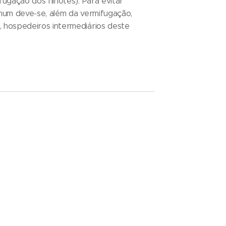
fugação dos filhotes). Para evitar
inum deve-se, além da vermifugação,
 hospedeiros intermediários deste