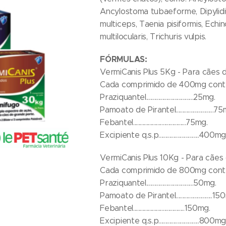
Ancylostoma tubaeforme, Dipylidi
multiceps, Taenia pisiformis, Ech
multilocularis, Trichuris vulpis.
FÓRMULAS:
VermiCanis Plus 5Kg - Para cães
Cada comprimido de 400mg cont
Praziquantel...................................25mg.
Pamoato de Pirantel............................7
Febantel.......................................75mg.
Excipiente q.s.p..............................400mg
VermiCanis Plus 10Kg - Para cães
Cada comprimido de 800mg cont
Praziquantel...................................50mg.
Pamoato de Pirantel...........................1
Febantel......................................150mg.
Excipiente q.s.p..............................800mg