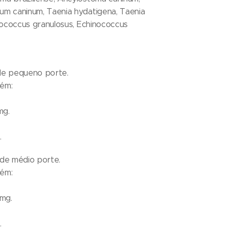
um caninum, Taenia hydatigena, Taenia
inococcus granulosus, Echinococcus
 de pequeno porte.
ém:
5mg.
.
 de médio porte.
ém:
50mg.
.