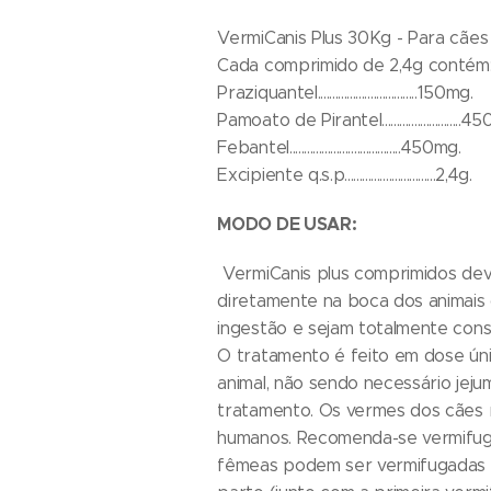
VermiCanis Plus 30Kg - Para cães
Cada comprimido de 2,4g contém
Praziquantel..................................150mg.
Pamoato de Pirantel...........................
Febantel......................................450mg.
Excipiente q.s.p...............................2,4g.
MODO DE USAR:
VermiCanis plus comprimidos deve
diretamente na boca dos animais o
ingestão e sejam totalmente cons
O tratamento é feito em dose ún
animal, não sendo necessário jeju
tratamento. Os vermes dos cães 
humanos. Recomenda-se vermifuga
fêmeas podem ser vermifugadas 