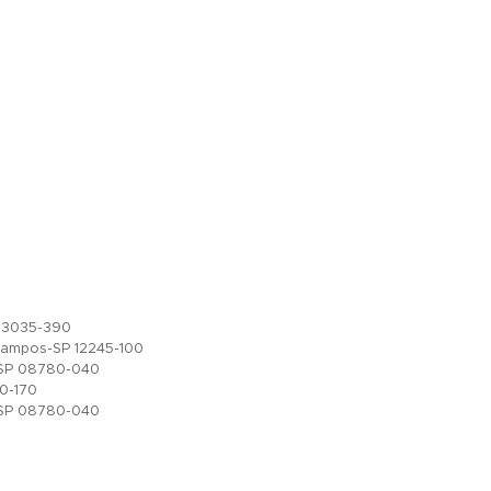
, 13035-390
Campos-SP 12245-100
s-SP 08780-040
10-170
s-SP 08780-040