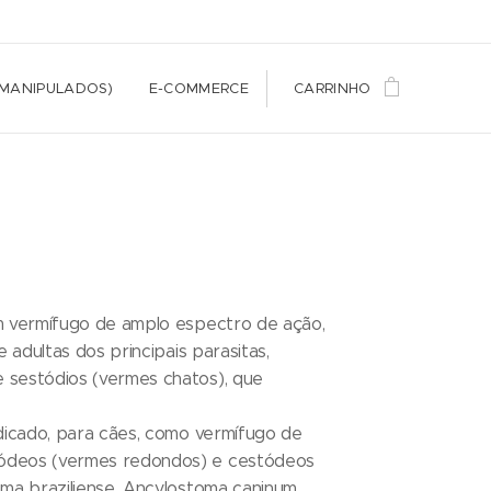
(MANIPULADOS)
E-COMMERCE
CARRINHO
m vermífugo de amplo espectro de ação,
 adultas dos principais parasitas,
sestódios (vermes chatos), que
dicado, para cães, como vermífugo de
ódeos (vermes redondos) e cestódeos
ma braziliense, Ancylostoma caninum,