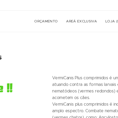
ORÇAMENTO
AREÁ EXCLUSIVA
LOJA 
s
VermiCanis Plus comprimidos é u
atuando contra as formas larvais e
nematódeos (vermes redondos) e 
acometem os cães.
VermiCanis plus comprimidos é in
amplo espectro. Combate nemat
(vermes chatos), como: Ancylosto