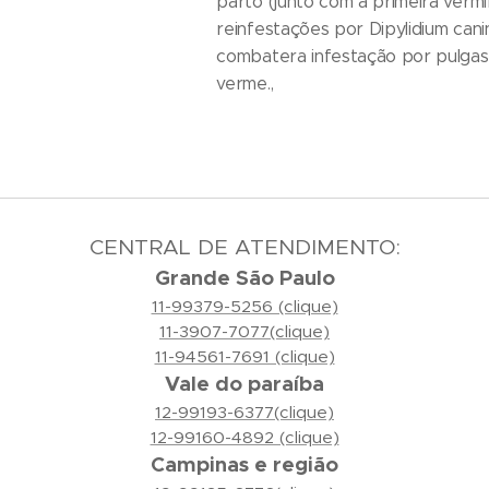
parto (junto com a primeira vermi
reinfestações por Dipylidium can
combatera infestação por pulgas,
verme.,
CENTRAL DE ATENDIMENTO:
Grande São Paulo
11-99379-5256 (clique)
11-3907-7077(clique)
11-94561-7691 (clique)
Vale do paraíba
12-99193-6377(clique)
12-99160-4892 (clique)
Campinas e região