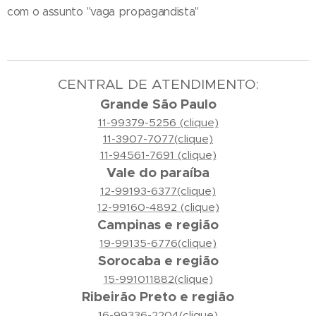
com o assunto "vaga propagandista"
CENTRAL DE ATENDIMENTO:
Grande São Paulo
11-99379-5256 (clique)
11-3907-7077(clique)
11-94561-7691 (clique)
Vale do paraíba
12-99193-6377(clique)
12-99160-4892 (clique)
Campinas e região
19-99135-6776(clique)
Sorocaba e região
15-991011882(clique)
Ribeirão Preto e região
16-99336-2204(clique)