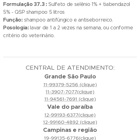
Formulação 37.3 :
Sulfeto de selênio 1% + tiabendazol
5% - QSP shampoo 5 litros
Função:
shampoo antifúngico e antiseborreico.
Posologia:
lavar de 1 a 2 vezes na semana, ou conforme
critério do veterinário.
CENTRAL DE ATENDIMENTO:
Grande São Paulo
11-99379-5256 (clique)
11-3907-7077(clique)
11-94561-7691 (clique)
Vale do paraíba
12-99193-6377(clique)
12-99160-4892 (clique)
Campinas e região
19-99135-6776(clique)