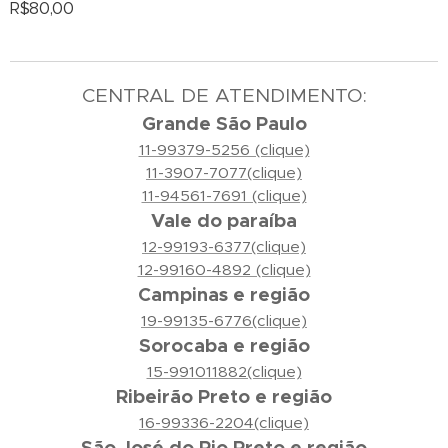
R$
80,00
CENTRAL DE ATENDIMENTO:
Grande São Paulo
11-99379-5256 (clique)
11-3907-7077(clique)
11-94561-7691 (clique)
Vale do paraíba
12-99193-6377(clique)
12-99160-4892 (clique)
Campinas e região
19-99135-6776(clique)
Sorocaba e região
15-991011882(clique)
Ribeirão Preto e região
16-99336-2204(clique)
São José do Rio Preto e região