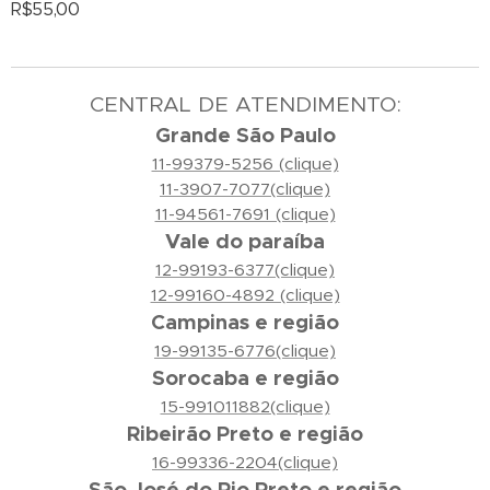
R$
55,00
CENTRAL DE ATENDIMENTO:
Grande São Paulo
11-99379-5256 (clique)
11-3907-7077(clique)
11-94561-7691 (clique)
Vale do paraíba
12-99193-6377(clique)
12-99160-4892 (clique)
Campinas e região
19-99135-6776(clique)
Sorocaba e região
15-991011882(clique)
Ribeirão Preto e região
16-99336-2204(clique)
São José do Rio Preto e região