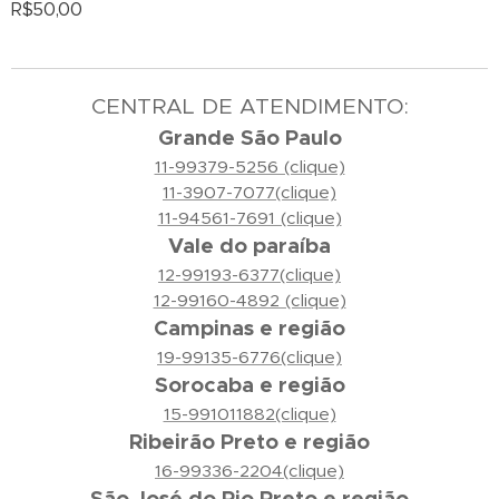
R$
50,00
CENTRAL DE ATENDIMENTO:
Grande São Paulo
11-99379-5256 (clique)
11-3907-7077(clique)
11-94561-7691 (clique)
Vale do paraíba
12-99193-6377(clique)
12-99160-4892 (clique)
Campinas e região
19-99135-6776(clique)
Sorocaba e região
15-991011882(clique)
Ribeirão Preto e região
16-99336-2204(clique)
São José do Rio Preto e região