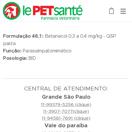
Formulação 46.1 :
Betanecol 0,3 a 0,4 mg/kg - QSP
pasta
Função:
Parassimpatomimético
Posologia:
BID
CENTRAL DE ATENDIMENTO:
Grande São Paulo
11-99379-5256 (clique)
11-3907-7077(clique)
11-94561-7691 (clique)
Vale do paraíba