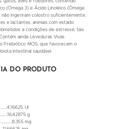
, gatos, aves e roedores, contendo
ico (Ômega 3) e Ácido Linoléico (Ômega
e não ingeriram colostro suficientemente,
es e lactantes, animais com estado
ubmetidos a condições de estresse, tais
 Contém ainda Leveduras Vivas
 o Prebiótico MOS, que favorecem o
ota intestinal saudável.
TIA DO PRODUTO
..............4,16625 UI
..............16,42875 g
.................8,355 mg
............11,66625 mg