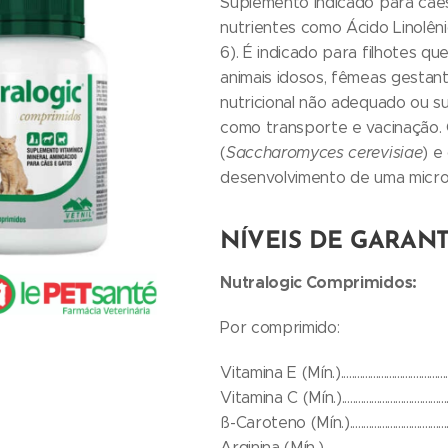
Suplemento indicado para cães
nutrientes como Ácido Linolên
6). É indicado para filhotes qu
animais idosos, fêmeas gestant
nutricional não adequado ou s
como transporte e vacinação.
(
Saccharomyces cerevisiae
) e
desenvolvimento de uma microbi
NÍVEIS DE GARAN
Nutralogic Comprimidos:
Por comprimido:
Vitamina E (Mín.)...................................
Vitamina C (Mín.)...................................
ß-Caroteno (Mín.)...................................
Arginina (Mín.)......................................