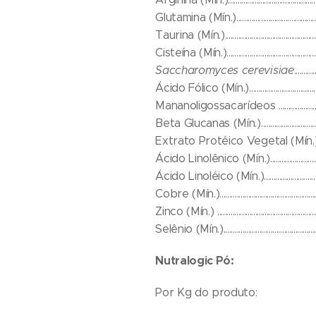
Glutamina (Mín.)..................................
Taurina (Mín.)......................................
Cisteína (Mín.)..........................................
Saccharomyces cerevisiae
.......
Ácido Fólico (Mín.)................................
Mananoligossacarídeos ....................
Beta Glucanas (Mín.)................................
Extrato Protéico Vegetal (Mín.)..........
Ácido Linolênico (Mín.)........................
Ácido Linoléico (Mín.)........................
Cobre (Mín.)..........................................
Zinco (Mín.) .................................................
Selênio (Mín.).......................................
Nutralogic Pó:
Por Kg do produto: