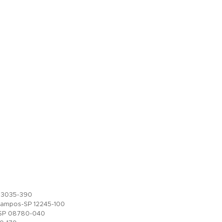
, 13035-390
Campos-SP 12245-100
s-SP 08780-040