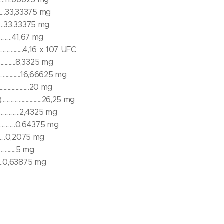
............33,33375 mg
.............33,33375 mg
..............41,67 mg
......................4,16 x 107 UFC
...............8,3325 mg
...............16,66625 mg
...................20 mg
....................26,25 mg
...............2,4325 mg
...............0,64375 mg
.............0,2075 mg
...............5 mg
............0,63875 mg