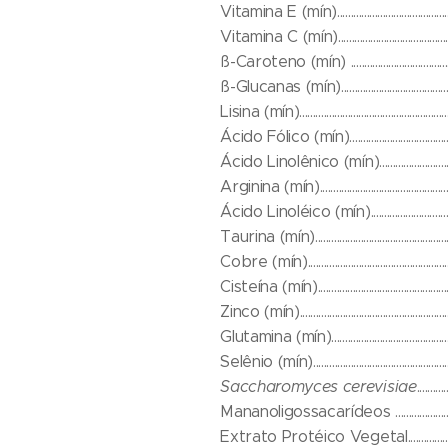
Vitamina E (mín)....................................
Vitamina C (mín).........................................
ß-Caroteno (mín) .................................
ß-Glucanas (mín)..................................
Lisina (mín)....................................................
Ácido Fólico (mín).................................
Ácido Linolênico (mín)...........................
Arginina (mín)........................................
Ácido Linoléico (mín).............................
Taurina (mín)................................................
Cobre (mín)...............................................
Cisteína (mín)...............................................
Zinco (mín).............................................
Glutamina (mín).....................................
Selênio (mín)............................................
Saccharomyces cerevisiae
.......
Mananoligossacarídeos ......................
Extrato Protéico Vegetal....................