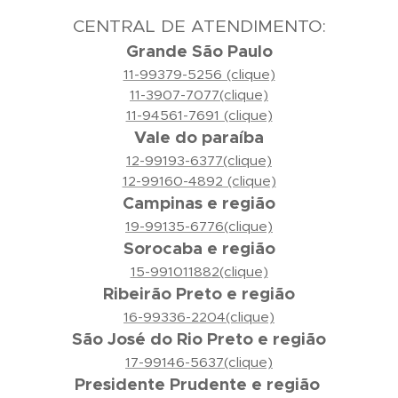
CENTRAL DE ATENDIMENTO:
Grande São Paulo
11-99379-5256 (clique)
11-3907-7077(clique)
11-94561-7691 (clique)
Vale do paraíba
12-99193-6377(clique)
12-99160-4892 (clique)
Campinas e região
19-99135-6776(clique)
Sorocaba e região
15-991011882(clique)
Ribeirão Preto e região
16-99336-2204(clique)
São José do Rio Preto e região
17-99146-5637(clique)
Presidente Prudente e região