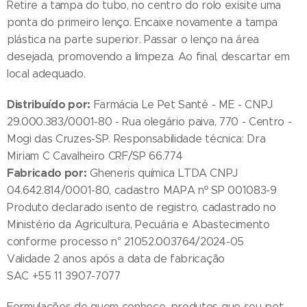
Retire a tampa do tubo, no centro do rolo exisite uma
ponta do primeiro lenço. Encaixe novamente a tampa
plástica na parte superior. Passar o lenço na área
desejada, promovendo a limpeza. Ao final, descartar em
local adequado.
Distribuído por:
Farmácia Le Pet Santé - ME - CNPJ
29.000.383/0001-80 - Rua olegário paiva, 770 - Centro -
Mogi das Cruzes-SP. Responsabilidade técnica: Dra
Miriam C Cavalheiro CRF/SP 66.774
Fabricado por:
Gheneris química LTDA CNPJ
04.642.814/0001-80, cadastro MAPA nº SP 001083-9
Produto declarado isento de registro, cadastrado no
Ministério da Agricultura, Pecuária e Abastecimento
conforme processo n° 21052.003764/2024-05
Validade 2 anos após a data de fabricação
SAC +55 11 3907-7077
Formulações de quem conhece, produtos que seu pet