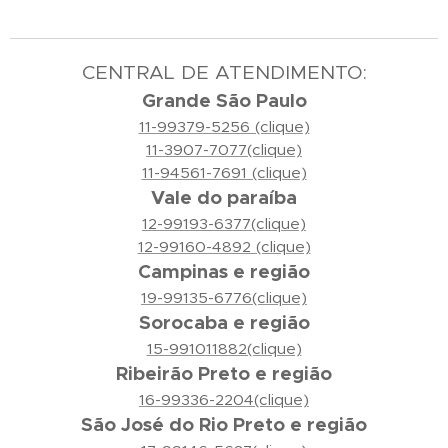
CENTRAL DE ATENDIMENTO:
Grande São Paulo
11-99379-5256 (clique)
11-3907-7077(clique)
11-94561-7691 (clique)
Vale do paraíba
12-99193-6377(clique)
12-99160-4892 (clique)
Campinas e região
19-99135-6776(clique)
Sorocaba e região
15-991011882(clique)
Ribeirão Preto e região
16-99336-2204(clique)
São José do Rio Preto e região