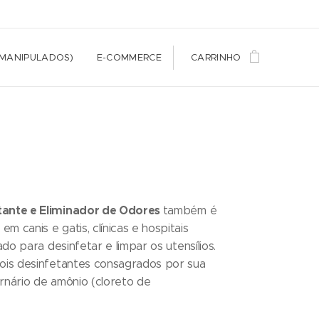
(MANIPULADOS)
E-COMMERCE
CARRINHO
etante e Eliminador de Odores
também é
m canis e gatis, clínicas e hospitais
zado para desinfetar e limpar os utensílios.
dois desinfetantes consagrados por sua
rnário de amônio (cloreto de