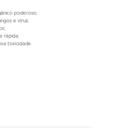
gânico poderoso;
ungos e vírus;
os;
a rápida;
ixa toxicidade.