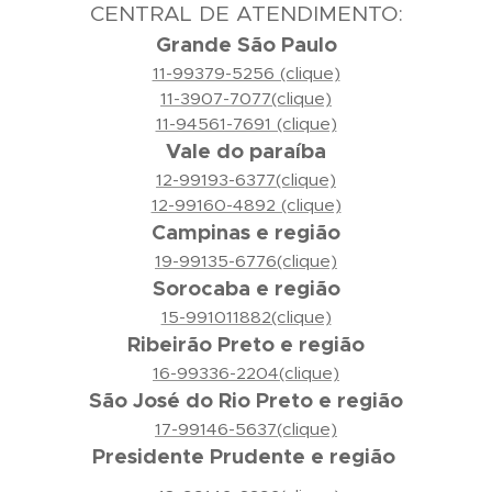
CENTRAL DE ATENDIMENTO:
Grande São Paulo
11-99379-5256 (clique)
11-3907-7077(clique)
11-94561-7691 (clique)
Vale do paraíba
12-99193-6377(clique)
12-99160-4892 (clique)
Campinas e região
19-99135-6776(clique)
Sorocaba e região
15-991011882(clique)
Ribeirão Preto e região
16-99336-2204(clique)
São José do Rio Preto e região
17-99146-5637(clique)
Presidente Prudente e região