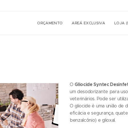
ORÇAMENTO
AREÁ EXCLUSIVA
LOJA 
Gliocide Syntec Desinf
O
um desodorizante para uso e
veterinários. Pode ser utili
O gliocide é uma união de 
eficácia e segurança, quate
benzalcônio) e glioxal.