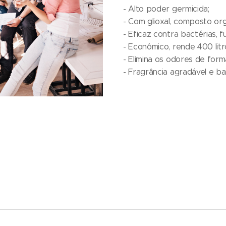
- Alto poder germicida;
- Com glioxal, composto or
- Eficaz contra bactérias, f
- Econômico, rende 400 litr
- Elimina os odores de form
- Fragrância agradável e ba