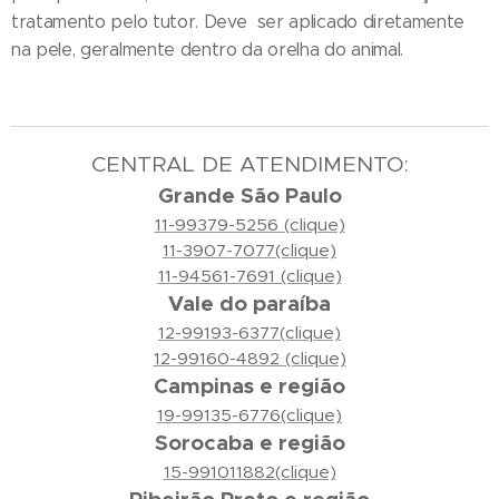
tratamento pelo tutor. Deve ser aplicado diretamente
na pele, geralmente dentro da orelha do animal.
CENTRAL DE ATENDIMENTO:
Grande São Paulo
11-99379-5256 (clique)
11-3907-7077(clique)
11-94561-7691 (clique)
Vale do paraíba
12-99193-6377(clique)
12-99160-4892 (clique)
Campinas e região
19-99135-6776(clique)
Sorocaba e região
15-991011882(clique)