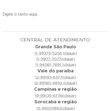
Digite o texto aqui...
CENTRAL DE ATENDIMENTO:
Grande São Paulo
11-99379-5256 (clique)
11-3907-7077(clique)
11-94561-7691 (clique)
Vale do paraíba
12-99193-6377(clique)
12-99160-4892 (clique)
Campinas e região
19-99135-6776(clique)
Sorocaba e região
15-991011882(clique)