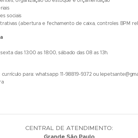
clientes, organização do estoque e orçamentação
riais
des sociais
istrativas (abertura e fechamento de caixa, controles BPM re
ia
sexta das 13:00 as 18:00, sábado das 08 as 13h.
u currículo para: whatsapp 11-98819-9372 ou lepetsante@gmail
ra
CENTRAL DE ATENDIMENTO:
Grande São Paulo