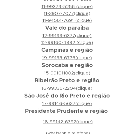
11-99379-5256 (clique)
11-3907-7077(clique)
11-94561-7691 (clique)
Vale do paraíba
12-99193-6377(clique)
12-99160-4892 (clique)
Campinas e região
19-99135-6776(clique)
Sorocaba e região
15-991011882(clique)
Ribeirão Preto e região
16-99336-2204(clique)
São José do Rio Preto e região
17-99146-5637(clique)
Presidente Prudente e região
18-99142-6392(clique)
(whatsapp e telefone)