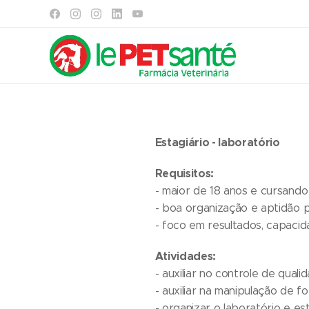
Estagiário
- laboratório
Requisitos:
- maior de 18 anos e cursand
- boa organização e aptidão 
- foco em resultados, capaci
Atividades:
- auxiliar no controle de qual
- auxiliar na manipulação de f
- organizar o laboratório e e