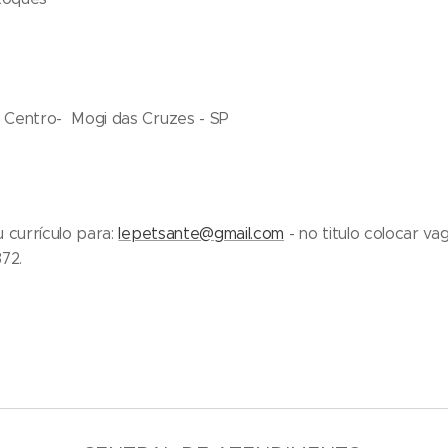
0- Centro- Mogi das Cruzes - SP
 currículo para:
lepetsante@gmail.com
- no titulo colocar va
72.