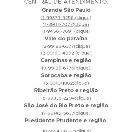
CENTRAL DE ATENDIMENTO:
Grande São Paulo
11-99379-5256 (clique)
11-3907-7077(clique)
11-94561-7691 (clique)
Vale do paraíba
12-99193-6377(clique)
12-99160-4892 (clique)
Campinas e região
19-99135-6776(clique)
Sorocaba e região
15-991011882(clique)
Ribeirão Preto e região
16-99336-2204(clique)
São José do Rio Preto e região
17-99146-5637(clique)
Presidente Prudente e região
18-99142-6392(clique)