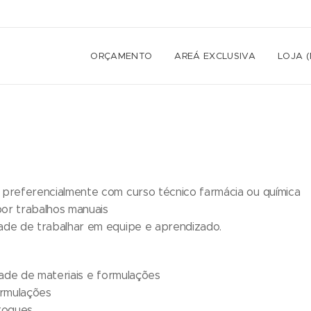
ORÇAMENTO
AREÁ EXCLUSIVA
LOJA 
o preferencialmente com curso técnico farmácia ou química
por trabalhos manuais
dade de trabalhar em equipe e aprendizado.
idade de materiais e formulações
ormulações
stoques