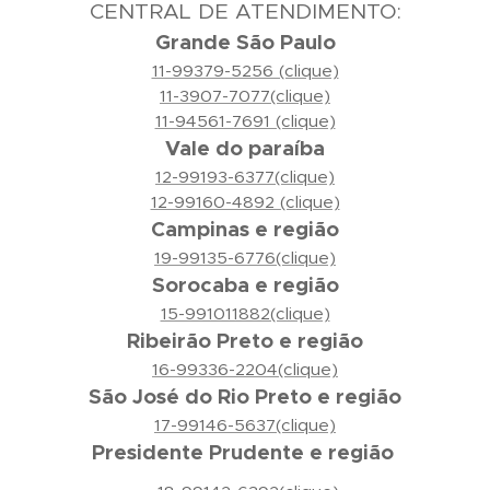
CENTRAL DE ATENDIMENTO:
Grande São Paulo
11-99379-5256 (clique)
11-3907-7077(clique)
11-94561-7691 (clique)
Vale do paraíba
12-99193-6377(clique)
12-99160-4892 (clique)
Campinas e região
19-99135-6776(clique)
Sorocaba e região
15-991011882(clique)
Ribeirão Preto e região
16-99336-2204(clique)
São José do Rio Preto e região
17-99146-5637(clique)
Presidente Prudente e região