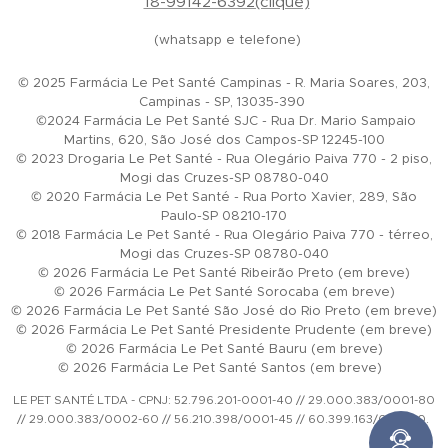
18-99142-6392(clique)
(whatsapp e telefone)
© 2025 Farmácia Le Pet Santé Campinas - R. Maria Soares, 203,
Campinas - SP, 13035-390
©2024 Farmácia Le Pet Santé SJC - Rua Dr. Mario Sampaio
Martins, 620, São José dos Campos-SP 12245-100
© 2023 Drogaria Le Pet Santé - Rua Olegário Paiva 770 - 2 piso,
Mogi das Cruzes-SP 08780-040
© 2020 Farmácia Le Pet Santé - Rua Porto Xavier, 289, São
Paulo-SP 08210-170
© 2018 Farmácia Le Pet Santé - Rua Olegário Paiva 770 - térreo,
Mogi das Cruzes-SP 08780-040
© 2026 Farmácia Le Pet Santé Ribeirão Preto (em breve)
© 2026 Farmácia Le Pet Santé Sorocaba (em breve)
© 2026 Farmácia Le Pet Santé São José do Rio Preto (em breve)
© 2026 Farmácia Le Pet Santé Presidente Prudente (em breve)
© 2026 Farmácia Le Pet Santé Bauru (em breve)
© 2026 Farmácia Le Pet Santé Santos (em breve)
LE PET SANTÉ LTDA - CPNJ: 52.796.201-0001-40 // 29.000.383/0001-80
// 29.000.383/0002-60 // 56.210.398/0001-45 // 60.399.163/0001-10.