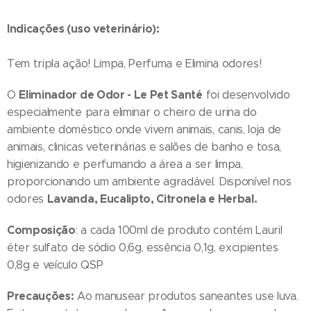
Indicações (uso veterinário):
Tem tripla ação! Limpa, Perfuma e Elimina odores!
Eliminador de Odor - Le Pet Santé
O
foi desenvolvido
especialmente para eliminar o cheiro de urina do
ambiente doméstico onde vivem animais, canis, loja de
animais, clinicas veterinárias e salões de banho e tosa,
higienizando e perfumando a área a ser limpa,
proporcionando um ambiente agradável. Disponível nos
Lavanda, Eucalipto, Citronela e Herbal.
odores
Composição
: a cada 100ml de produto contém Lauril
éter sulfato de sódio 0,6g, essência 0,1g, excipientes
0,8g e veículo QSP
Precauções:
Ao manusear produtos saneantes use luva.