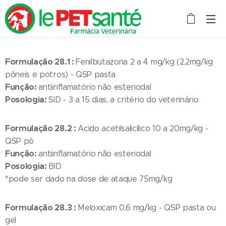
Formulação 28.1 :
Fenilbutazona 2 a 4 mg/kg (2,2mg/kg
pôneis e potros) - QSP pasta
Função:
antiinflamatório não esteriodal
Posologia:
SID - 3 a 15 dias, a critério do veterinário
Formulação 28.2 :
Acido acetilsalicílico 10 a 20mg/kg -
QSP pó
Função:
antiinflamatório não esteriodal
Posologia:
BID
*pode ser dado na dose de ataque 75mg/kg
Formulação 28.3 :
Meloxicam 0,6 mg/kg - QSP pasta ou
gel