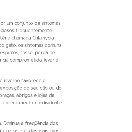
por um conjunto de sintomas
ecciosos freqüentemente
actéria chamada Chlamydia
do gato, os sintomas comuns
 espirros, tosse, perda de
ncia comprometida, levar à
o inverno favorece o
a exposição do seu cão ou do
praças, abrigos e lojas de
 o atendimento é individual e
. Diminua a freqüência dos
ecê-los nos dias mais frios.