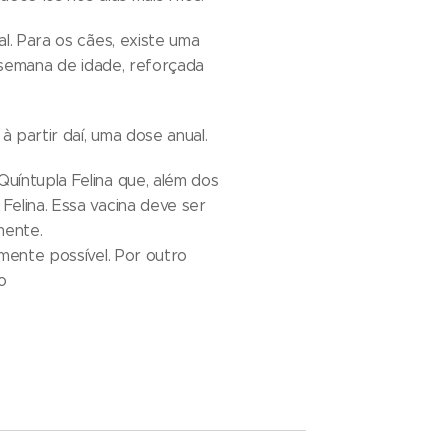
l. Para os cães, existe uma
a semana de idade, reforçada
 partir daí, uma dose anual.
uíntupla Felina que, além dos
elina. Essa vacina deve ser
mente.
mente possível. Por outro
o