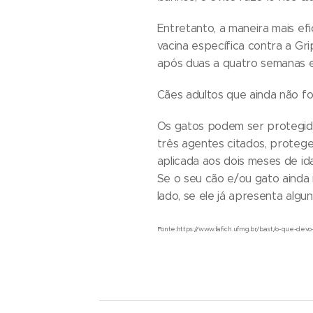
Entretanto, a maneira mais ef
vacina específica contra a Gr
após duas a quatro semanas e
Cães adultos que ainda não fo
Os gatos podem ser protegidos
três agentes citados, protege
aplicada aos dois meses de id
Se o seu cão e/ou gato ainda 
lado, se ele já apresenta algu
Fonte:https://www.fafich.ufmg.br/bast/o-que-dev