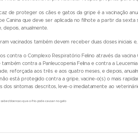
icaz de proteger os cães e gatos da gripe é a vacinação anua
ipe Canina que deve ser aplicada no filhote a partir da sext
, depois, anualmente.
ram vacinados também devem receber duas doses iniciais e, à
 contra o Complexo Respiratório Felino através da vacina Q
 também contra a Panleucopenia Felina e contra a Leucemia F
ade, reforçada aos três e aos quatro meses, e depois, anual
não está protegido contra a gripe, vacine-o(s) o mais rapida
ns dos sintomas descritos, leve-o imediatamente ao veterinári
o-saber/doencas-que-o-frio-pode-causar-no-gato