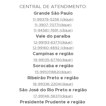
CENTRAL DE ATENDIMENTO:
Grande São Paulo
11-99379-5256 (clique)
11-3907-7077(clique)
11-94561-7691 (clique)
Vale do paraíba
12-99193-6377(clique)
12-99160-4892 (clique)
Campinas e região
19-99135-6776(clique)
Sorocaba e região
15-991011882(clique)
Ribeirão Preto e região
16-99336-2204(clique)
São José do Rio Preto e região
17-99146-5637(clique)
Presidente Prudente e região