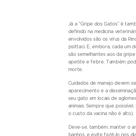
Já a "Gripe dos Gatos" é tam
definido na medicina veterin
envolvidos são os vírus da Rin
psittaci. E, embora, cada um
são semelhantes aos da gripe c
apetite e febre. Também pode
morte.
Cuidados de manejo devem ser
aparecimento e a disseminaçã
seu gato em locais de aglomera
animais. Sempre que possível, 
o custo da vacina não é alto).
Deve-se, também, manter o ani
banhos, e evite fazê-lo nos di