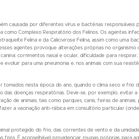
bém causada por diferentes vírus e bactérias responsáveis 
ária como Complexo Respiratório dos Felinos. Os agentes inf
otraqueíte Felina e da Calicivirose Felina, assim como uma b
 desses agentes provoque alterações próprias no organismo 
anina: corrimentos nasal e ocular, dificuldade para respirar,
 evoluir para uma pneumonia e, nos animais com sua resistê
 tomados nesta época do ano, quando o clima seco e frio d
o das doenças respiratórias. Deve-se, por exemplo, evitar 
ção de animais, tais como parques, canis, feiras de animais, 
fazer a vacinação anti-rábica em consultório particular (onde
mal protegido do frio, das correntes de vento e da umidade
as frios. É aconselhável providenciar roupas próprias para aqu