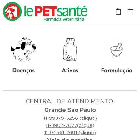
Doenças
Ativos
Formulação
CENTRAL DE ATENDIMENTO:
Grande São Paulo
11-99379-5256 (clique)
11-3907-7077(clique)
11-94561-7691 (clique)