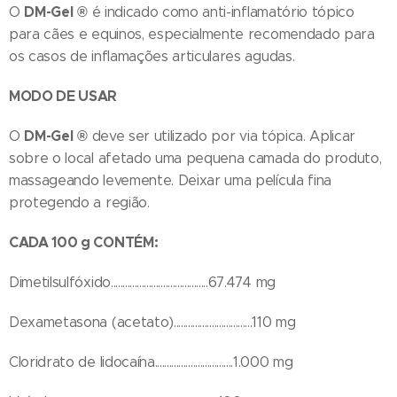
DM-Gel
®
O
é indicado como anti-inflamatório tópico
para cães e equinos, especialmente recomendado para
os casos de inflamações articulares agudas.
MODO DE USAR
DM-Gel
®
O
deve ser utilizado por via tópica. Aplicar
sobre o local afetado uma pequena camada do produto,
massageando levemente. Deixar uma película fina
protegendo a região.
CADA 100 g CONTÉM:
Dimetilsulfóxido.........................................67.474 mg
Dexametasona (acetato).................................110 mg
Cloridrato de lidocaína.................................1.000 mg