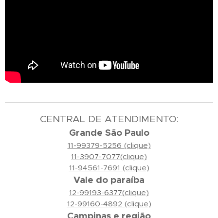
CENTRAL DE ATENDIMENTO:
Grande São Paulo
11-99379-5256 (clique)
11-3907-7077(clique)
11-94561-7691 (clique)
Vale do paraíba
12-99193-6377(clique)
12-99160-4892 (clique)
Campinas e região