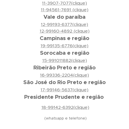
11-3907-7077(clique)
11-94561-7691 (clique)
Vale do paraíba
12-99193-6377(clique)
12-99160-4892 (clique)
Campinas e região
19-99135-6776(clique)
Sorocaba e região
15-991011882(clique)
Ribeirão Preto e região
16-99336-2204(clique)
São José do Rio Preto e região
17-99146-5637(clique)
Presidente Prudente e região
18-99142-6392(clique)
(whatsapp e telefone)