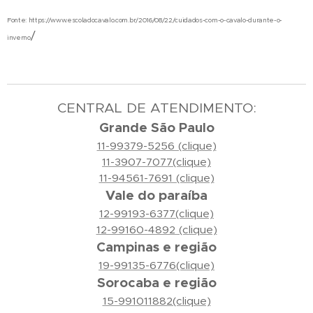
Fonte: https://www.escoladocavalo.com.br/2016/08/22/cuidados-com-o-cavalo-durante-o-
/
inverno
CENTRAL DE ATENDIMENTO:
Grande São Paulo
11-99379-5256 (clique)
11-3907-7077(clique)
11-94561-7691 (clique)
Vale do paraíba
12-99193-6377(clique)
12-99160-4892 (clique)
Campinas e região
19-99135-6776(clique)
Sorocaba e região
15-991011882(clique)