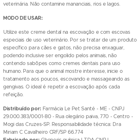
veterinária. Não contamine mananciais, rios e lagos.
MODO DE USAR:
Utilize este creme dental na escovação e com escovas
especiais de uso veterinário. Por se tratar de um produto
específico para cães e gatos, não precisa enxaguar,
podendo inclusive ser engolido pelos animais, não
contendo sabõpes como cremes dentais para uso
humano. Para que o animal mostre interesse, inicie o
tratamento aos poucos, escovando e massageando as
gengivas. O ideal é repetir a escovação após cada
refeição.
Distribuído por:
Farmácia Le Pet Santé - ME - CNPJ
29.000.383/0001-80 - Rua olegário paiva, 770 - Centro -
Mogi das Cruzes-SP. Responsabilidade técnica: Dra
Miriam C Cavalheiro CRF/SP 66.774
Fabricado por:
Gheneris química LTDA CNPJ