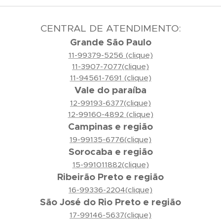
CENTRAL DE ATENDIMENTO:
Grande São Paulo
11-99379-5256 (clique)
11-3907-7077(clique)
11-94561-7691 (clique)
Vale do paraíba
12-99193-6377(clique)
12-99160-4892 (clique)
Campinas e região
19-99135-6776(clique)
Sorocaba e região
15-991011882(clique)
Ribeirão Preto e região
16-99336-2204(clique)
São José do Rio Preto e região
17-99146-5637(clique)