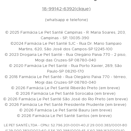
18-99142-6392(clique)
(whatsapp e telefone)
© 2025 Farmácia Le Pet Santé Campinas - R. Maria Soares, 203,
Campinas - SP, 13035-390
©2024 Farmácia Le Pet Santé SJC - Rua Dr. Mario Sampaio
Martins, 620, São José dos Campos-SP 12245-100
© 2023 Drogaria Le Pet Santé - Rua Olegário Paiva 770 - 2 piso,
Mogi das Cruzes-SP 08780-040
© 2020 Farmácia Le Pet Santé - Rua Porto Xavier, 289, São
Paulo-SP 08210-170
© 2018 Farmácia Le Pet Santé - Rua Olegário Paiva 770 - térreo,
Mogi das Cruzes-SP 08780-040
© 2026 Farmácia Le Pet Santé Ribeirão Preto (em breve)
© 2026 Farmácia Le Pet Santé Sorocaba (em breve)
© 2026 Farmácia Le Pet Santé São José do Rio Preto (em breve)
© 2026 Farmácia Le Pet Santé Presidente Prudente (em breve)
© 2026 Farmácia Le Pet Santé Bauru (em breve)
© 2026 Farmácia Le Pet Santé Santos (em breve)
LE PET SANTÉ LTDA - CPNJ: 52.796.201-0001-40 // 29.000.383/0001-80
// 29.000.383/0002-60 // 56.210.398/0001-45 // 60.399.163/0001-10.