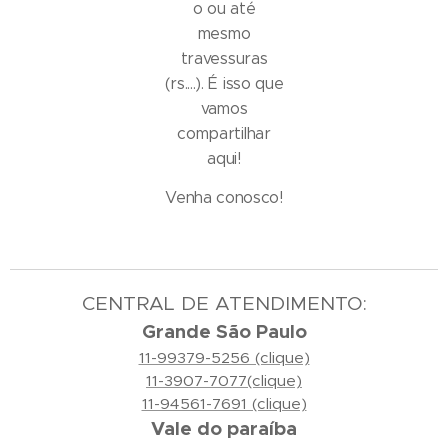
o ou até
mesmo
travessuras
(rs....). É isso que
vamos
compartilhar
aqui!
Venha conosco!
CENTRAL DE ATENDIMENTO:
Grande São Paulo
11-99379-5256 (clique)
11-3907-7077(clique)
11-94561-7691 (clique)
Vale do paraíba